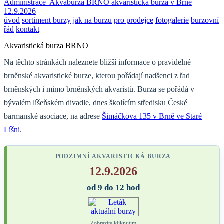
Administrace
Akvaburza BRNO
akvaristická burza v Brně
12.9.2026
úvod
sortiment burzy
jak na burzu
pro prodejce
fotogalerie
burzovní
řád
kontakt
Akvaristická burza BRNO
Na těchto stránkách naleznete bližší informace o pravidelné
brněnské akvaristické burze, kterou pořádají nadšenci z řad
brněnských i mimo brněnských akvaristů. Burza se pořádá v
bývalém líšeňském divadle, dnes školícím středisku České
barmanské asociace, na adrese
Šimáčkova 135 v Brně ve Staré
Líšni
.
PODZIMNÍ AKVARISTICKÁ BURZA
12.9.2026
od 9 do 12 hod
Zobrazíte kliknutím